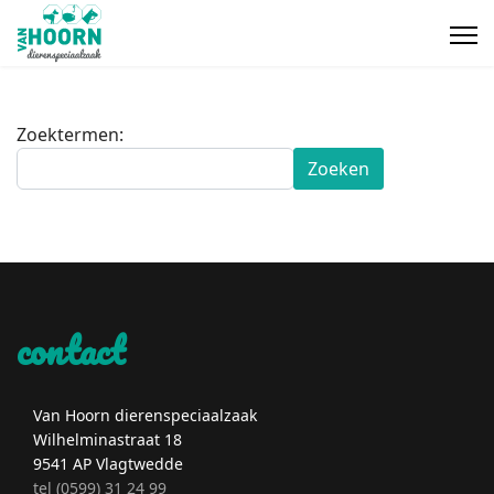
Zoekformulier
Zoektermen:
Zoeken
contact
Van Hoorn dierenspeciaalzaak
Wilhelminastraat 18
9541 AP Vlagtwedde
tel (0599) 31 24 99