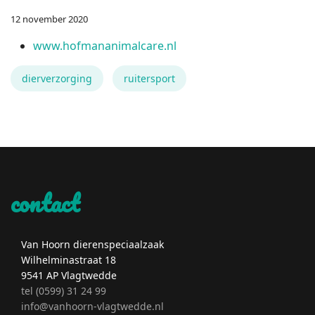
12 november 2020
www.hofmananimalcare.nl
dierverzorging
ruitersport
contact
Van Hoorn dierenspeciaalzaak
Wilhelminastraat 18
9541 AP Vlagtwedde
tel (0599) 31 24 99
info@vanhoorn-vlagtwedde.nl